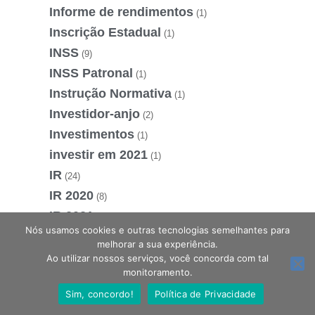
Informe de rendimentos
(1)
Inscrição Estadual
(1)
INSS
(9)
INSS Patronal
(1)
Instrução Normativa
(1)
Investidor-anjo
(2)
Investimentos
(1)
investir em 2021
(1)
IR
(24)
IR 2020
(8)
IR 2021
(12)
Nós usamos cookies e outras tecnologias semelhantes para
IR 2022
(4)
melhorar a sua experiência.
IRPF
(3)
Ao utilizar nossos serviços, você concorda com tal
monitoramento.
IRPF 2021
(2)
Sim, concordo!
Política de Privacidade
IRPJ
(1)