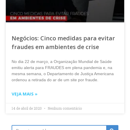
Negócios: Cinco medidas para evitar
fraudes em ambientes de crise
No dia 22 de março, a Organização Mundial de Saúde
emitiu alerta para FRAUDES em plena pandemia e, na
mesma semana, o Departamento de Justiça Americana
ordenou a retirada do ar de um site por fraude.
VEJA MAIS »
14 de abril de 2020
Nenhum comentário