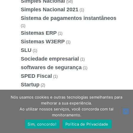
Simples Nacional
(58)
Simples Nacional 2021
(1)
Sistema de pagamentos instantâneos
(1)
Sistemas ERP
(1)
Sistemas W3ERP
(1)
SLU
(1)
Sociedade empresarial
(1)
softwares de segurança
(1)
SPED Fiscal
(1)
Startup
(2)
STF
(3)
Nós usamos cookies e outras tecnologias semelhantes para
Substituir Empréstimos
(1)
melhorar a sua experiência.
Ao utilizar nossos serviços, você concorda com tal
Supremo Tribunal Federal
(1)
Estamos online, podemos te ajudar?
monitoramento.
Suspensão de contrato
(1)
Sim, concordo!
Política de Privacidade
Suspensão de contrato de trabalho
(1)