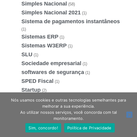
Simples Nacional
(58)
Simples Nacional 2021
(1)
Sistema de pagamentos instantâneos
(1)
Sistemas ERP
(1)
Sistemas W3ERP
(1)
SLU
(1)
Sociedade empresarial
(1)
softwares de segurança
(1)
SPED Fiscal
(1)
Startup
(2)
STF
(3)
Nós usamos cookies e outras tecnologias semelhantes para
melhorar a sua experiência.
Substituir Empréstimos
(1)
Ao utilizar nossos serviços, você concorda com tal
Supremo Tribunal Federal
(1)
Estamos online, podemos te ajudar?
monitoramento.
Suspensão de contrato
(1)
Sim, concordo!
Política de Privacidade
Suspensão de contrato de trabalho
(1)