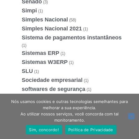
Senado
(3)
Simpi
(1)
Simples Nacional
(58)
Simples Nacional 2021
(1)
Sistema de pagamentos instantâneos
(1)
Sistemas ERP
(1)
Sistemas W3ERP
(1)
SLU
(1)
Sociedade empresarial
(1)
softwares de segurança
(1)
SPED Fiscal
(1)
Nós usamos cookies e outras tecnologias semelhantes para
Startup
melhorar a sua experiência.
(2)
Ao utilizar nossos serviços, você concorda com tal
STF
(3)
Estamos online, podemos te ajudar?
monitoramento.
Substituir Empréstimos
(1)
Sim, concordo!
Política de Privacidade
Supremo Tribunal Federal
(1)