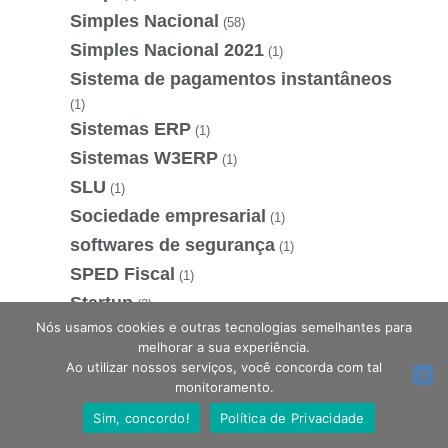
Simples Nacional
(58)
Simples Nacional 2021
(1)
Sistema de pagamentos instantâneos
(1)
Sistemas ERP
(1)
Sistemas W3ERP
(1)
SLU
(1)
Sociedade empresarial
(1)
softwares de segurança
(1)
SPED Fiscal
(1)
Startup
(2)
Nós usamos cookies e outras tecnologias semelhantes para
STF
(3)
melhorar a sua experiência.
Substituir Empréstimos
(1)
Ao utilizar nossos serviços, você concorda com tal
Estamos online, podemos te ajudar?
monitoramento.
Supremo Tribunal Federal
(1)
Suspensão de contrato
Sim, concordo!
Política de Privacidade
(1)