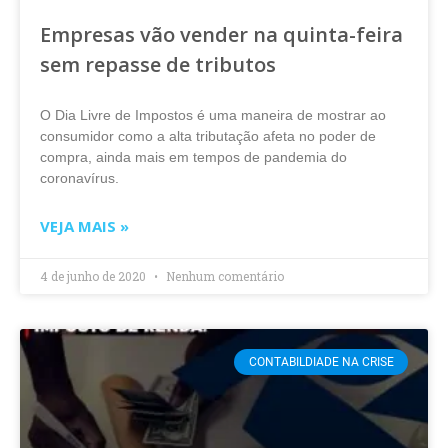
Empresas vão vender na quinta-feira
sem repasse de tributos
O Dia Livre de Impostos é uma maneira de mostrar ao
consumidor como a alta tributação afeta no poder de
compra, ainda mais em tempos de pandemia do
coronavírus.
VEJA MAIS »
4 de junho de 2020
Nenhum comentário
CONTABILDIADE NA CRISE