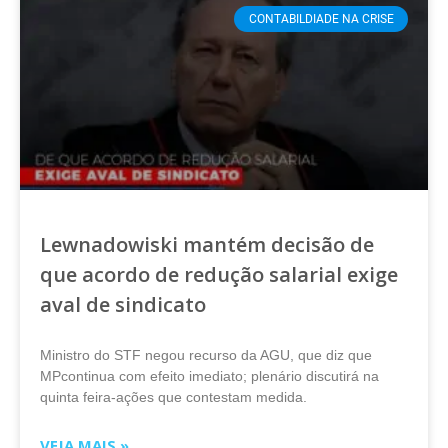
CONTABILDIADE NA CRISE
Lewnadowiski mantém decisão de
que acordo de redução salarial exige
aval de sindicato
Ministro do STF negou recurso da AGU, que diz que
MPcontinua com efeito imediato; plenário discutirá na
quinta feira-ações que contestam medida.
VEJA MAIS »