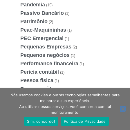
Pandemia
(15)
Passivo Bancário
(1)
Patrimônio
(2)
Peac-Maquininhas
(1)
PEC Emergencial
(1)
Pequenas Empresas
(2)
Pequenos negócios
(1)
Performance financeira
(1)
Perícia contábil
(1)
Pessoa física
(1)
Pessoa jurídica
(1)
Nós usamos cookies e outras tecnologias semelhantes para
PGFN
(1)
melhorar a sua experiência.
PGRS
(1)
Ao utilizar nossos serviços, você concorda com tal
Estamos online, podemos te ajudar?
monitoramento.
PIB
(1)
Sim, concordo!
Política de Privacidade
PIS
(1)