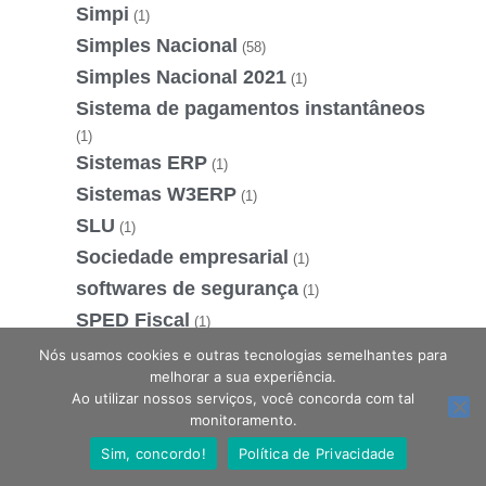
Simpi
(1)
Simples Nacional
(58)
Simples Nacional 2021
(1)
Sistema de pagamentos instantâneos
(1)
Sistemas ERP
(1)
Sistemas W3ERP
(1)
SLU
(1)
Sociedade empresarial
(1)
softwares de segurança
(1)
SPED Fiscal
(1)
Startup
(2)
Nós usamos cookies e outras tecnologias semelhantes para
melhorar a sua experiência.
STF
(3)
Ao utilizar nossos serviços, você concorda com tal
Substituir Empréstimos
(1)
Estamos online, podemos te ajudar?
monitoramento.
Supremo Tribunal Federal
(1)
Sim, concordo!
Política de Privacidade
Suspensão de contrato
(1)