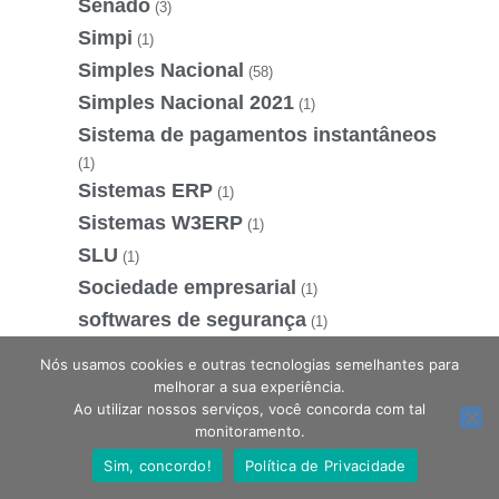
Senado
(3)
Simpi
(1)
Simples Nacional
(58)
Simples Nacional 2021
(1)
Sistema de pagamentos instantâneos
(1)
Sistemas ERP
(1)
Sistemas W3ERP
(1)
SLU
(1)
Sociedade empresarial
(1)
softwares de segurança
(1)
SPED Fiscal
(1)
Nós usamos cookies e outras tecnologias semelhantes para
Startup
melhorar a sua experiência.
(2)
Ao utilizar nossos serviços, você concorda com tal
STF
(3)
Estamos online, podemos te ajudar?
monitoramento.
Substituir Empréstimos
(1)
Sim, concordo!
Política de Privacidade
Supremo Tribunal Federal
(1)