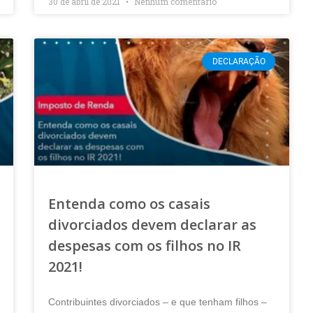
30 de abril de 2021
Nenhum comentário
DECLARAÇÃO
Entenda como os casais
divorciados devem declarar as
despesas com os filhos no IR
2021!
Contribuintes divorciados – e que tenham filhos –