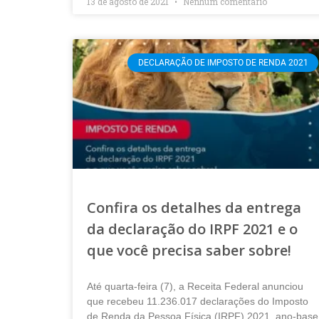
13 de agosto de 2021
Nenhum comentário
DECLARAÇÃO DE IMPOSTO DE RENDA 2021
Confira os detalhes da entrega
da declaração do IRPF 2021 e o
que você precisa saber sobre!
Até quarta-feira (7), a Receita Federal anunciou
que recebeu 11.236.017 declarações do Imposto
de Renda da Pessoa Física (IRPF) 2021, ano-base