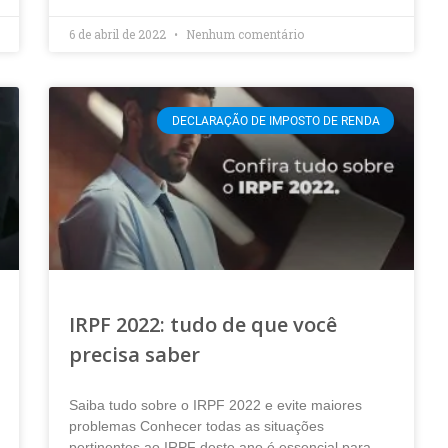
6 de abril de 2022
Nenhum comentário
DECLARAÇÃO DE IMPOSTO DE RENDA
IRPF 2022: tudo de que você
precisa saber
Saiba tudo sobre o IRPF 2022 e evite maiores
problemas Conhecer todas as situações
pertinentes ao IRPF deste ano é essencial para