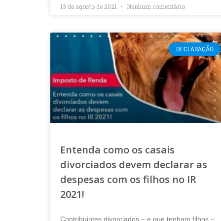
13 de agosto de 2021
Nenhum comentário
DECLARAÇÃO
Entenda como os casais
divorciados devem declarar as
despesas com os filhos no IR
2021!
Contribuintes divorciados – e que tenham filhos –