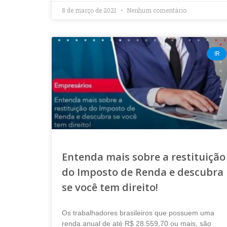
8 de março de 2021
Nenhum comentário
IR
Entenda mais sobre a restituição
do Imposto de Renda e descubra
se você tem direito!
Os trabalhadores brasileiros que possuem uma
renda anual de até R$ 28.559,70 ou mais, são