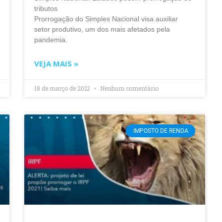
tributos
Prorrogação do Simples Nacional visa auxiliar
setor produtivo, um dos mais afetados pela
pandemia.
VEJA MAIS »
18 de março de 2021
Nenhum comentário
IMPOSTO DE RENDA